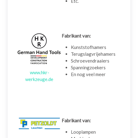
Etc.
Fabrikant van:
Kunststofhamers
Terugslagvrijehamers
Schroevendraaiers
Spanningzoekers
www.hkr-
En nog veel meer
werkzeuge.de
Fabrikant van:
Looplampen